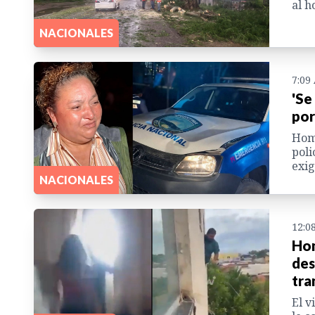
al h
NACIONALES
7:09
'Se
por
Homb
poli
exig
NACIONALES
12:0
Hom
des
tra
El v