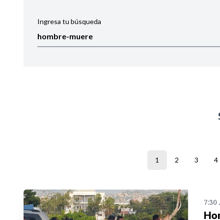
Ingresa tu búsqueda
Ordenar por:
Noticias
1
2
3
4
7:30
Hom