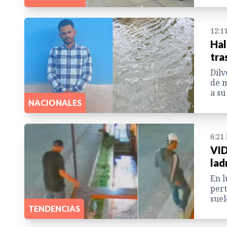
12:1
Hal
tra
Dilv
de m
a su
NACIONALES
6:21
VID
lad
En l
pert
suel
TENDENCIAS