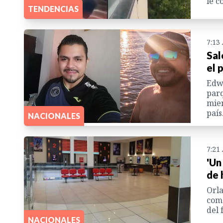
le c
TENDENCIAS
7:13
Sal
el 
Edwi
parq
mien
país
NACIONALES
7:21
'Un
de 
Orla
come
del 
NACIONALES