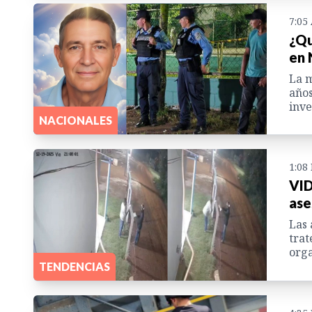
7:05
¿Qu
en 
La m
años
inve
NACIONALES
1:08
VID
ase
Las 
trat
orga
TENDENCIAS