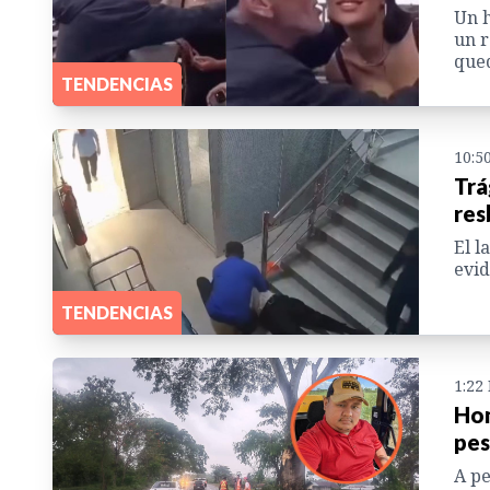
Un h
un r
qued
TENDENCIAS
10:5
Trá
res
El l
evid
TENDENCIAS
1:22
Hom
pes
A pe