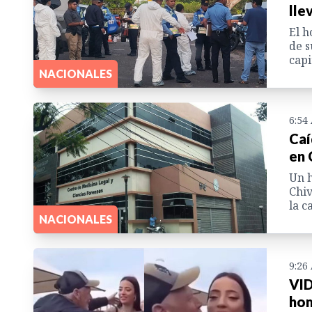
lle
El h
de s
capi
NACIONALES
6:54
Caí
en 
Un h
Chiv
la c
NACIONALES
9:26
VID
hom