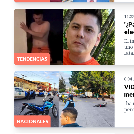
11:2
'¿P
ele
El i
uno 
fatal
TENDENCIAS
8:04
VID
men
Iba 
pero
NACIONALES