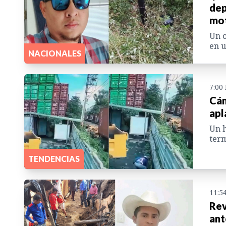
dep
mo
Un o
en u
NACIONALES
7:00
Cám
apl
Un h
term
TENDENCIAS
11:5
Rev
ant