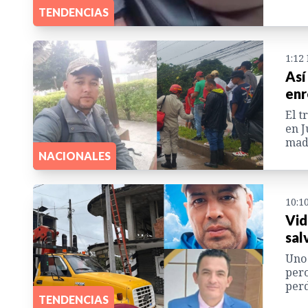
TENDENCIAS
1:12
Así
enr
El t
en J
madr
NACIONALES
10:1
Vid
sal
Uno 
pero
perd
TENDENCIAS