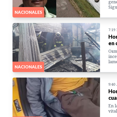
gene
Sigu
NACIONALES
7:19
Hom
en 
Osma
ince
lame
NACIONALES
9:40
Hom
cua
En l
vita