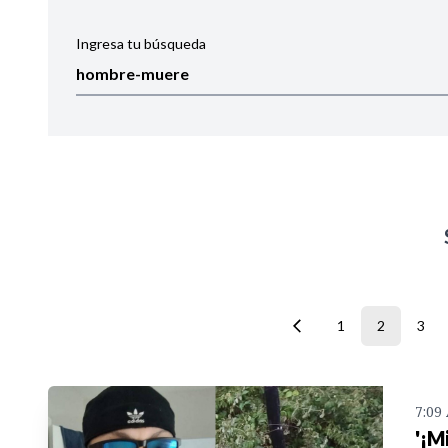
Ingresa tu búsqueda
Ordenar por:
Noticias
1
2
3
7:09
'¡M