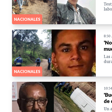
Test
labo
NACIONALES
8:50
'No
mue
Las 
dura
NACIONALES
10:5
'Bu
de 
Un a