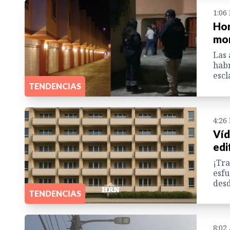
1:06
Hom
mo
Las 
habr
escl
TENDENCIAS
4:26
Víd
edi
¡Tra
esfu
desd
TENDENCIAS
8:02