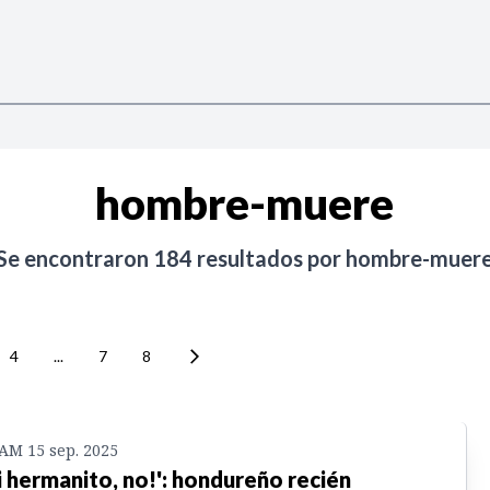
hombre-muere
Se encontraron
184
resultados por
hombre-muer
4
...
7
8
 AM 15 sep. 2025
i hermanito, no!': hondureño recién