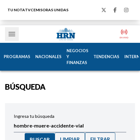
TU NOTA
TVC
EMISORAS UNIDAS
NEGOCIOS
PROGRAMAS
NACIONALES
Y
TENDENCIAS
INTERN
FINANZAS
BÚSQUEDA
Ingresa tu búsqueda
LIMPIAR
FILTRAR
BUSCAR