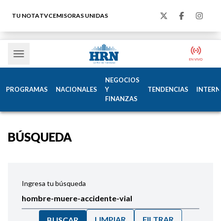
TU NOTA
TVC
EMISORAS UNIDAS
NEGOCIOS
PROGRAMAS
NACIONALES
Y
TENDENCIAS
INTERN
FINANZAS
BÚSQUEDA
Ingresa tu búsqueda
LIMPIAR
FILTRAR
BUSCAR