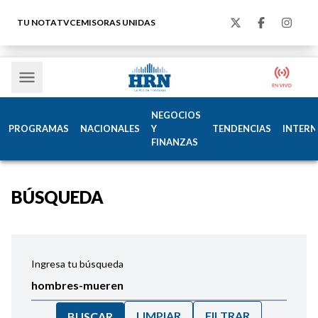
TU NOTA
TVC
EMISORAS UNIDAS
NEGOCIOS
PROGRAMAS
NACIONALES
Y
TENDENCIAS
INTERN
FINANZAS
BÚSQUEDA
Ingresa tu búsqueda
LIMPIAR
FILTRAR
BUSCAR