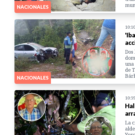
muni
NACIONALES
10:1
'Ib
acc
Dos 
domi
una 
de T
Bárb
NACIONALES
10:5
Hal
arr
La c
alde
Yoro