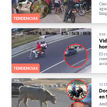
Cinc
agua
limp
TENDENCIAS
9:39
Vid
hom
El c
cont
acci
TENDENCIAS
11:1
Dos
en 
Ambo