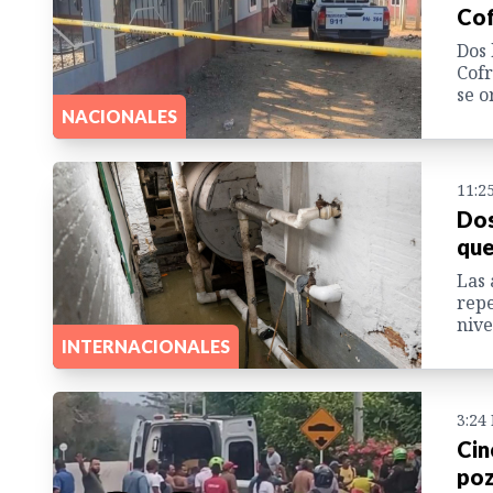
Cof
Dos 
Cofr
se o
NACIONALES
11:2
Dos
que
Las 
repe
nive
INTERNACIONALES
3:24
Cin
poz