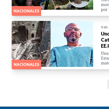
movi
por 
NACIONALES
9:40
Uno
Cat
EE.
Una 
Esta
mate
NACIONALES