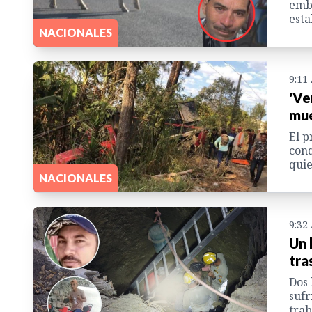
emba
esta
NACIONALES
9:11
'Ve
mue
El p
cond
quie
NACIONALES
9:32
Un 
tra
Dos 
sufr
trab