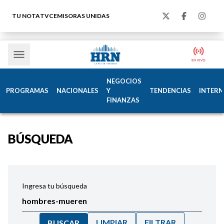
TU NOTA
TVC
EMISORAS UNIDAS
NEGOCIOS
PROGRAMAS
NACIONALES
Y
TENDENCIAS
INTERN
FINANZAS
BÚSQUEDA
Ingresa tu búsqueda
LIMPIAR
FILTRAR
BUSCAR