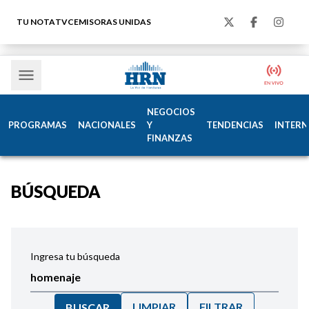
TU NOTA
TVC
EMISORAS UNIDAS
NEGOCIOS
PROGRAMAS
NACIONALES
Y
TENDENCIAS
INTERN
FINANZAS
BÚSQUEDA
Ingresa tu búsqueda
LIMPIAR
FILTRAR
BUSCAR