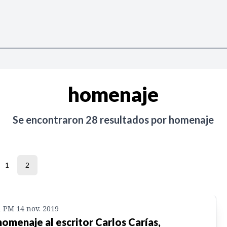
homenaje
Se encontraron
28
resultados por
homenaje
1
2
1 PM 14 nov. 2019
homenaje al escritor Carlos Carías,