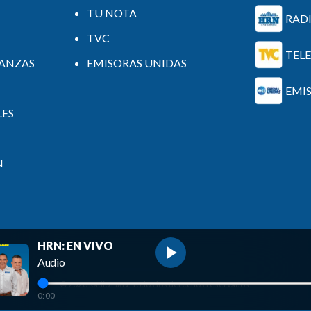
TU NOTA
RAD
TVC
TEL
NANZAS
EMISORAS UNIDAS
EMI
LES
N
HRN: EN VIVO
Audio
©
2026
Radio HRN. Todos los derechos reservados.
0:00