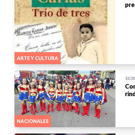
pre
ARTE Y CULTURA
10:5
Con
rin
NACIONALES