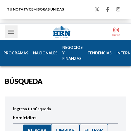
TU NOTA
TVC
EMISORAS UNIDAS
NEGOCIOS
PROGRAMAS
NACIONALES
Y
TENDENCIAS
INTERN
FINANZAS
BÚSQUEDA
Ingresa tu búsqueda
LIMPIAR
FILTRAR
BUSCAR