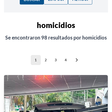
Ordenar por:
homicidios
Noticias
Se encontraron
98
resultados por
homicidios
1
2
3
4