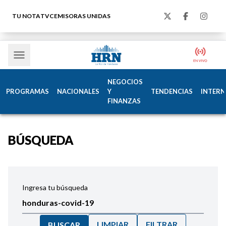
TU NOTA
TVC
EMISORAS UNIDAS
NEGOCIOS
PROGRAMAS
NACIONALES
Y
TENDENCIAS
INTERN
FINANZAS
BÚSQUEDA
Ingresa tu búsqueda
LIMPIAR
FILTRAR
BUSCAR