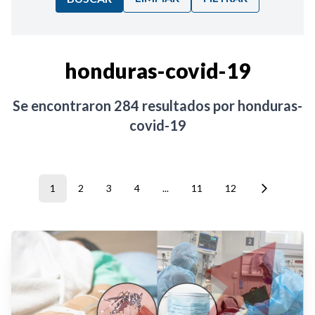
Ordenar por:
honduras-covid-19
Noticias
Se encontraron
284
resultados por
honduras-
covid-19
1
2
3
4
...
11
12