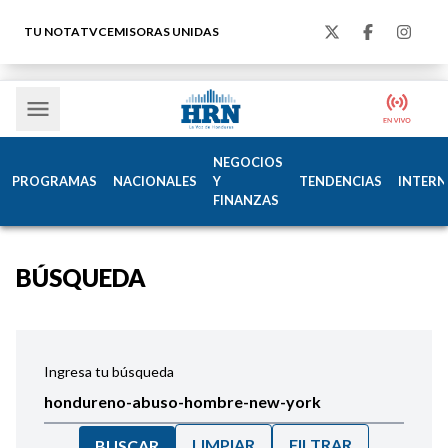
TU NOTA
TVC
EMISORAS UNIDAS
NEGOCIOS
PROGRAMAS
NACIONALES
Y
TENDENCIAS
INTERN
FINANZAS
BÚSQUEDA
Ingresa tu búsqueda
LIMPIAR
FILTRAR
BUSCAR