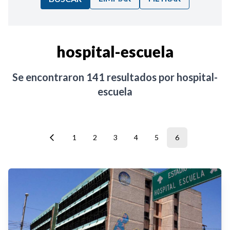
Ordenar por:
hospital-escuela
Noticias
Se encontraron
141
resultados por
hospital-
escuela
1
2
3
4
5
6