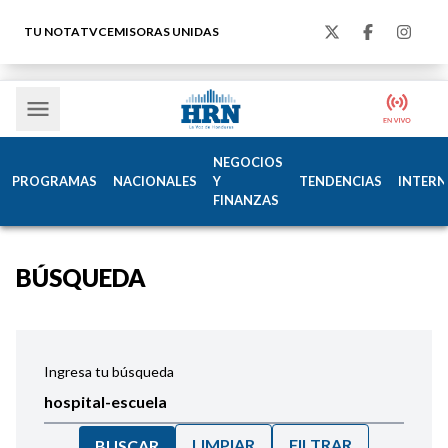
TU NOTA
TVC
EMISORAS UNIDAS
NEGOCIOS
PROGRAMAS
NACIONALES
Y
TENDENCIAS
INTERN
FINANZAS
BÚSQUEDA
Ingresa tu búsqueda
LIMPIAR
FILTRAR
BUSCAR