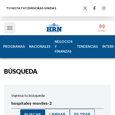
TU NOTA
TVC
EMISORAS UNIDAS
NEGOCIOS
PROGRAMAS
NACIONALES
Y
TENDENCIAS
INTERN
FINANZAS
BÚSQUEDA
Ingresa tu búsqueda
LIMPIAR
FILTRAR
BUSCAR