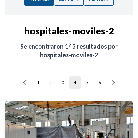
Ordenar por:
hospitales-moviles-2
Noticias
Se encontraron
145
resultados por
hospitales-moviles-2
1
2
3
4
5
6