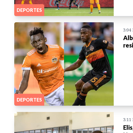
DEPORTES
3:04
Alb
res
DEPORTES
3:11
Eli