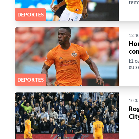
temp
DEPORTES
12:4
Hon
con
El c
su s
DEPORTES
10:0
Rog
Cit