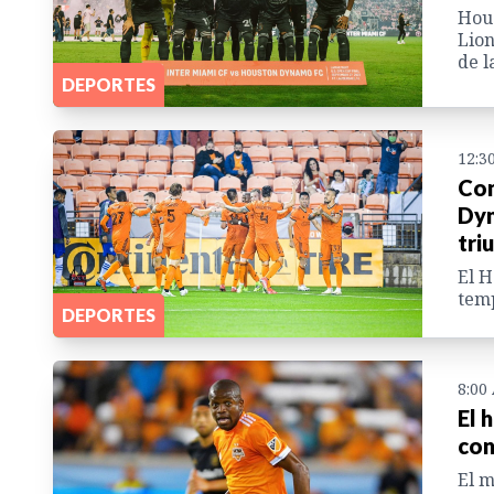
Hous
Lion
de l
DEPORTES
12:3
Con
Dyn
tri
El H
tem
DEPORTES
8:00
El 
con
El 