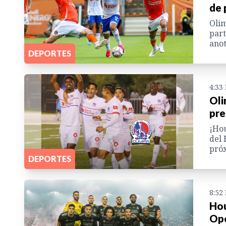
de 
Olim
part
anot
DEPORTES
4:33
Oli
pre
¡Hou
del 
próx
DEPORTES
8:52
Hou
Ope