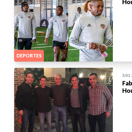
Ho
DEPORTES
3:01
Fab
Ho