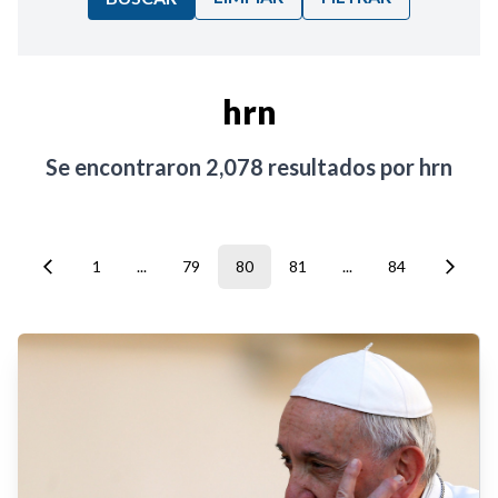
Ordenar por:
hrn
Noticias
Se encontraron
2,078
resultados por
hrn
1
...
79
80
81
...
84