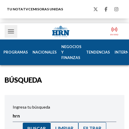
TU NOTA
TVC
EMISORAS UNIDAS
NEGOCIOS
PROGRAMAS
NACIONALES
Y
TENDENCIAS
INTERN
FINANZAS
BÚSQUEDA
Ingresa tu búsqueda
LIMPIAR
FILTRAR
BUSCAR