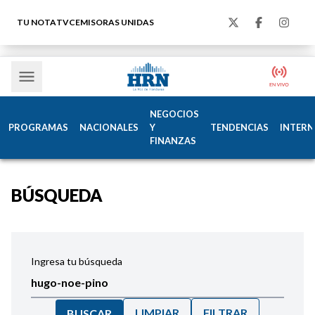
TU NOTA
TVC
EMISORAS UNIDAS
NEGOCIOS
PROGRAMAS
NACIONALES
Y
TENDENCIAS
INTERN
FINANZAS
BÚSQUEDA
Ingresa tu búsqueda
LIMPIAR
FILTRAR
BUSCAR