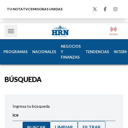
TU NOTA
TVC
EMISORAS UNIDAS
NEGOCIOS
PROGRAMAS
NACIONALES
Y
TENDENCIAS
INTERN
FINANZAS
BÚSQUEDA
Ingresa tu búsqueda
LIMPIAR
FILTRAR
BUSCAR