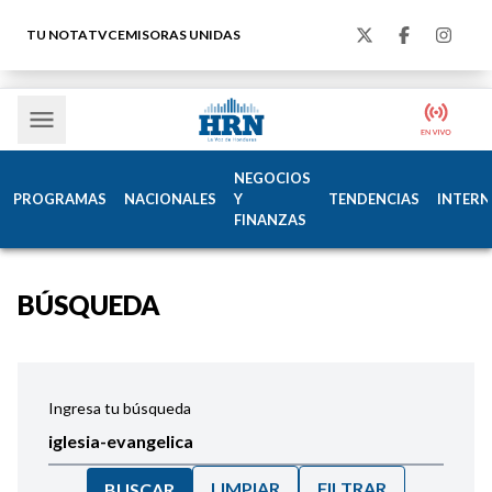
TU NOTA
TVC
EMISORAS UNIDAS
NEGOCIOS
PROGRAMAS
NACIONALES
Y
TENDENCIAS
INTERN
FINANZAS
BÚSQUEDA
Ingresa tu búsqueda
LIMPIAR
FILTRAR
BUSCAR