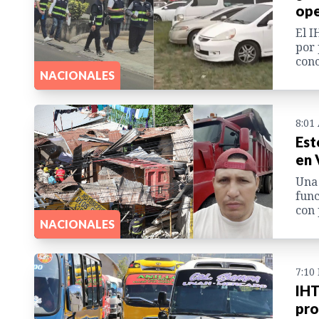
ope
El I
por 
conc
NACIONALES
8:01
Est
en 
Una 
func
con 
NACIONALES
7:10
IHT
pro