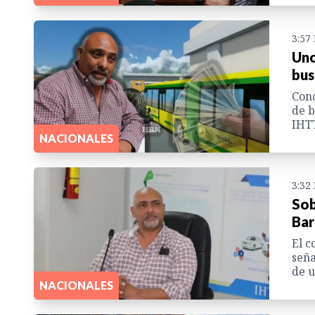
3:57
Uno
bus
Cono
de b
IHTT
NACIONALES
3:32
Sob
Bar
El c
seña
de u
NACIONALES