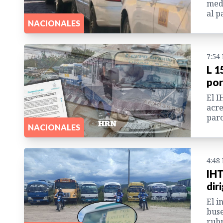
med
al p
NACIONALES
7:54
L 1
por
El I
acre
paro
NACIONALES
4:48
IHT
dir
El i
buse
rubr