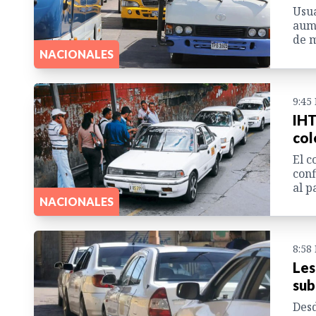
Usua
aume
de m
NACIONALES
9:45
IHT
col
El c
conf
al p
NACIONALES
8:58
Les
sub
Desd