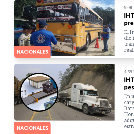
9:08
IHT
pre
El I
dio 
tran
real
NACIONALES
4:59
IHT
pes
En u
carg
Bara
Hond
adqu
estr
NACIONALES