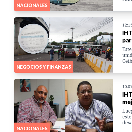
NACIONALES
12:1
IHT
par
Este
unid
Ceib
NEGOCIOS Y FINANZAS
10:0
IHT
mej
Lueg
este
desa
NACIONALES