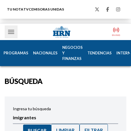
TU NOTA
TVC
EMISORAS UNIDAS
NEGOCIOS
PROGRAMAS
NACIONALES
Y
TENDENCIAS
INTERN
FINANZAS
BÚSQUEDA
Ingresa tu búsqueda
LIMPIAR
FILTRAR
BUSCAR