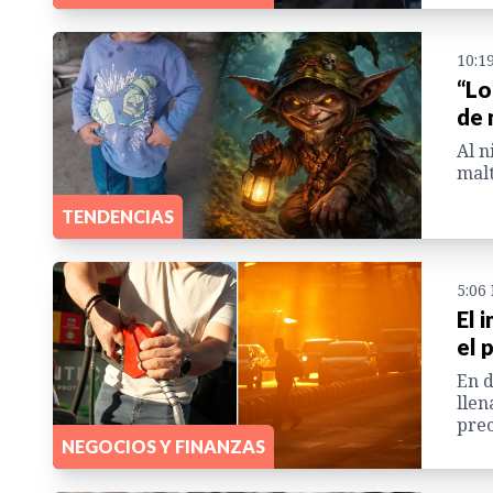
10:1
“Lo
de 
Al n
malt
TENDENCIAS
5:06
El 
el 
En d
llen
prec
NEGOCIOS Y FINANZAS