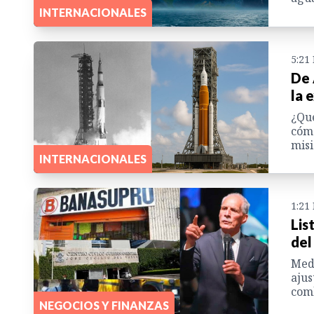
INTERNACIONALES
5:21
De 
la 
¿Qué
cómo
misi
INTERNACIONALES
1:21
Lis
del
Medi
ajus
comb
NEGOCIOS Y FINANZAS