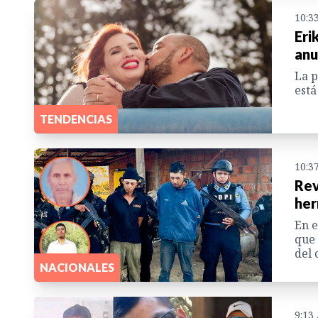
10:3
Eri
anu
La p
está
TENDENCIAS
10:3
Rev
her
En e
que 
del 
NACIONALES
9:13