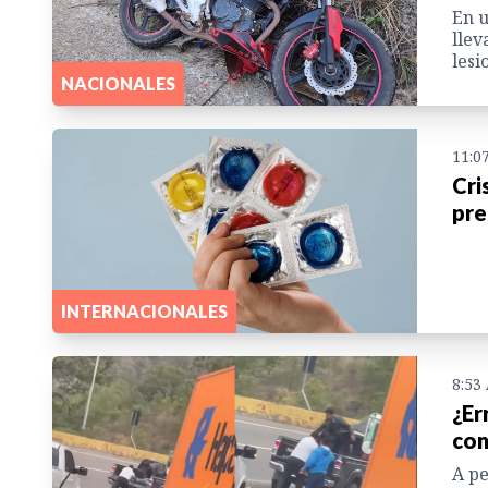
En u
llev
lesi
NACIONALES
11:0
Cri
pre
INTERNACIONALES
8:53
¿Er
con
A pe