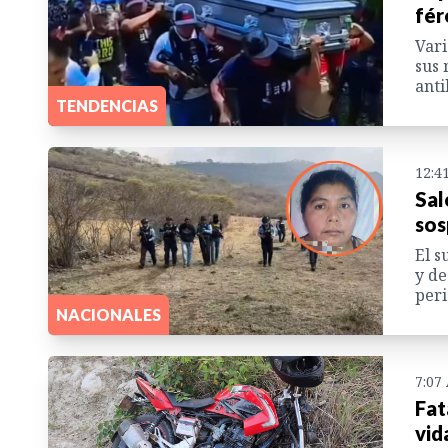
fér
Vari
sus 
anti
TENDENCIAS
12:4
Sal
sos
El s
y de
peri
NACIONALES
7:07
Fat
vid