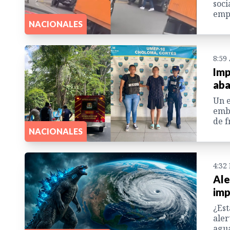
soci
empl
NACIONALES
8:59
Imp
aba
Un e
emba
de f
NACIONALES
4:32
Ale
imp
¿Est
aler
agua