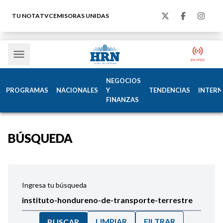
TU NOTA
TVC
EMISORAS UNIDAS
NEGOCIOS
PROGRAMAS
NACIONALES
Y
TENDENCIAS
INTERN
FINANZAS
BÚSQUEDA
Ingresa tu búsqueda
LIMPIAR
FILTRAR
BUSCAR