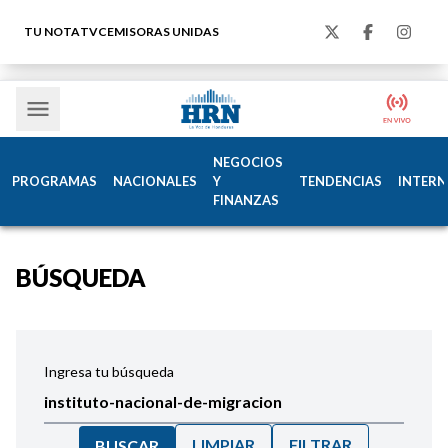
TU NOTA
TVC
EMISORAS UNIDAS
NEGOCIOS
PROGRAMAS
NACIONALES
Y
TENDENCIAS
INTERN
FINANZAS
BÚSQUEDA
Ingresa tu búsqueda
LIMPIAR
FILTRAR
BUSCAR