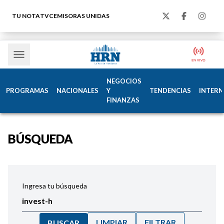
TU NOTA
TVC
EMISORAS UNIDAS
NEGOCIOS
PROGRAMAS
NACIONALES
Y
TENDENCIAS
INTERN
FINANZAS
BÚSQUEDA
Ingresa tu búsqueda
LIMPIAR
FILTRAR
BUSCAR