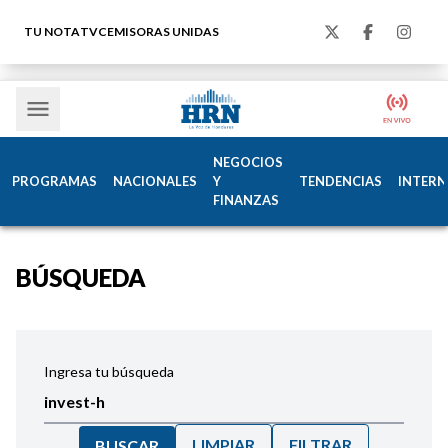
TU NOTA
TVC
EMISORAS UNIDAS
NEGOCIOS
PROGRAMAS
NACIONALES
Y
TENDENCIAS
INTERN
FINANZAS
BÚSQUEDA
Ingresa tu búsqueda
LIMPIAR
FILTRAR
BUSCAR