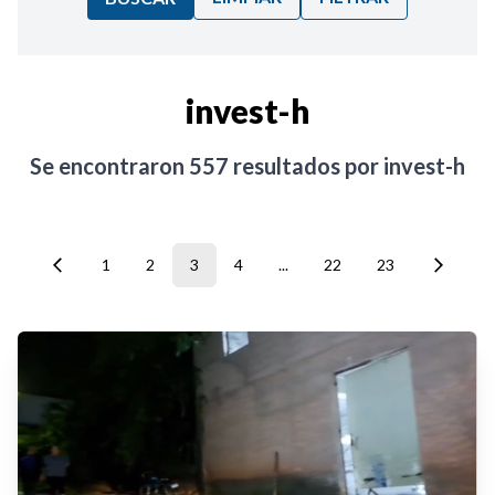
Ordenar por:
invest-h
Noticias
Se encontraron
557
resultados por
invest-h
1
2
3
4
...
22
23