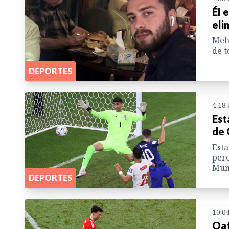
Él 
eli
Mehr
de t
DEPORTES
4:18
Est
de 
Esta
pero
Mun
DEPORTES
10:0
Qat