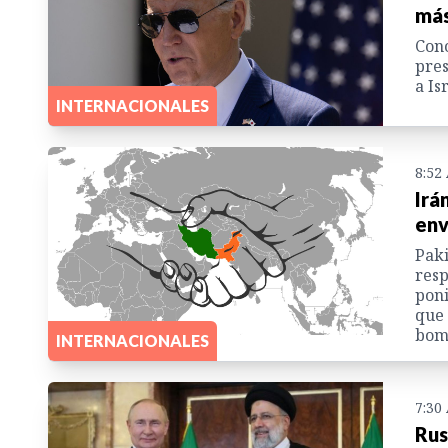
más
Cono
pres
a Is
INTERNACIONALES
8:52
Irá
env
Paki
resp
poni
que 
bomb
INTERNACIONALES
7:30
Rus