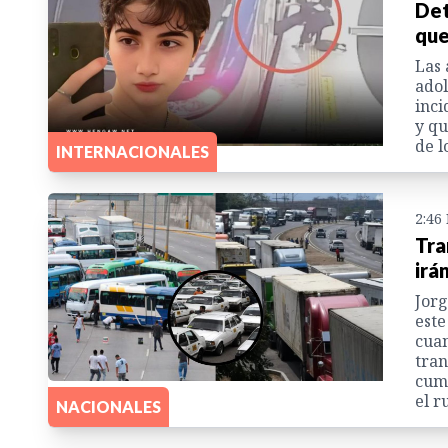
Det
que
Las 
adol
inci
y qu
de l
INTERNACIONALES
2:46
Tra
irá
Jorg
este
cuan
tran
cum
el r
NACIONALES