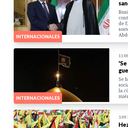
san
Rusi
cont
de E
sost
Abdo
INTERNACIONALES
11:0
'Se
gue
Se h
soci
la c
miér
INTERNACIONALES
5:09
Hez