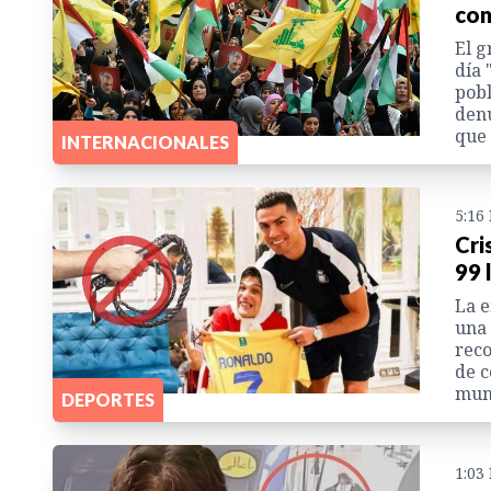
con
El g
día 
pobl
denu
que 
INTERNACIONALES
5:16
Cri
99 
La e
una 
reco
de c
mund
DEPORTES
1:03