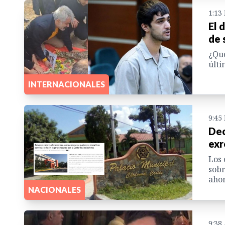
1:13
El 
de 
¿Qué
últi
INTERNACIONALES
9:45
Dec
exr
Los 
sobr
ahor
NACIONALES
9:38