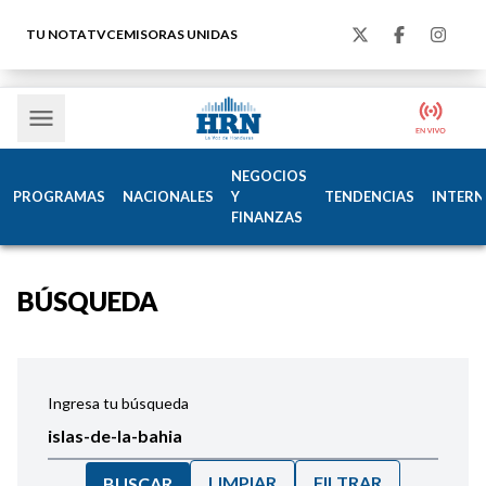
TU NOTA
TVC
EMISORAS UNIDAS
NEGOCIOS
PROGRAMAS
NACIONALES
Y
TENDENCIAS
INTERN
FINANZAS
BÚSQUEDA
Ingresa tu búsqueda
LIMPIAR
FILTRAR
BUSCAR