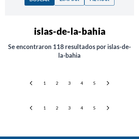
Ordenar por:
islas-de-la-bahia
Noticias
Se encontraron
118
resultados por
islas-de-
la-bahia
1
2
3
4
5
1
2
3
4
5