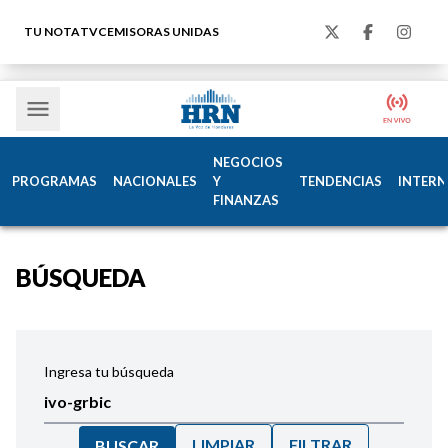
TU NOTA
TVC
EMISORAS UNIDAS
NEGOCIOS
PROGRAMAS
NACIONALES
Y
TENDENCIAS
INTERN
FINANZAS
BÚSQUEDA
Ingresa tu búsqueda
LIMPIAR
FILTRAR
BUSCAR