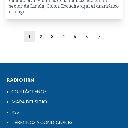
cuando eran víctimas de la emboscada en un
sector de Limón, Colón. Escuche aquí el dramático
diálogo.
1
2
3
4
5
6
RADIO HRN
CONTÁCTENOS
MAPA DEL SITIO
RSS
TÉRMINOS Y CONDICIONES