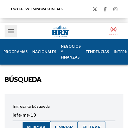
TU NOTA
TVC
EMISORAS UNIDAS
NEGOCIOS
PROGRAMAS
NACIONALES
Y
TENDENCIAS
INTERN
FINANZAS
BÚSQUEDA
Ingresa tu búsqueda
LIMPIAR
FILTRAR
BUSCAR