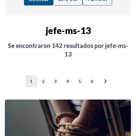
Ordenar por:
jefe-ms-13
Noticias
Se encontraron
142
resultados por
jefe-ms-
13
1
2
3
4
5
6