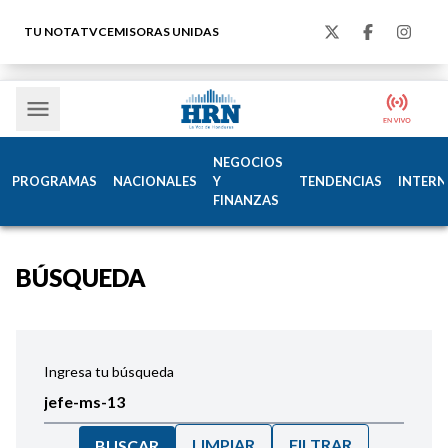
TU NOTA
TVC
EMISORAS UNIDAS
NEGOCIOS
PROGRAMAS
NACIONALES
Y
TENDENCIAS
INTERN
FINANZAS
BÚSQUEDA
Ingresa tu búsqueda
LIMPIAR
FILTRAR
BUSCAR