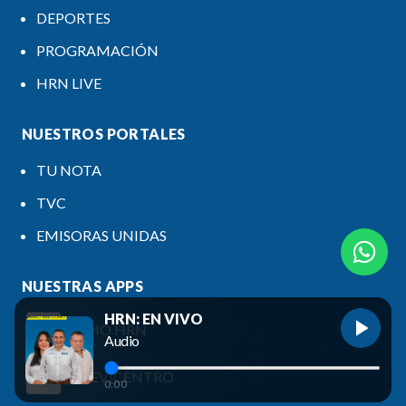
DEPORTES
PROGRAMACIÓN
HRN LIVE
NUESTROS PORTALES
TU NOTA
TVC
EMISORAS UNIDAS
NUESTRAS APPS
HRN: EN VIVO
RADIO HRN
Audio
TELEVICENTRO
0:00