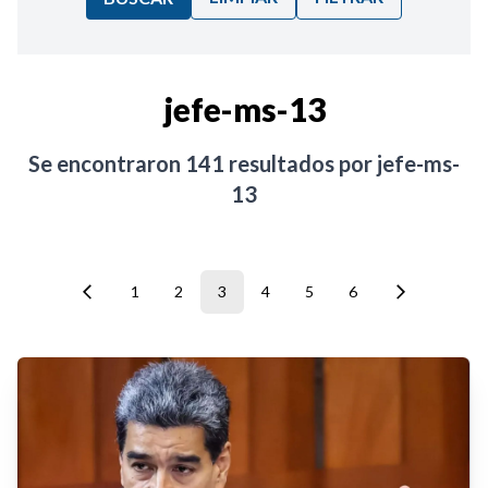
Ordenar por:
jefe-ms-13
Noticias
Se encontraron
141
resultados por
jefe-ms-
13
1
2
3
4
5
6