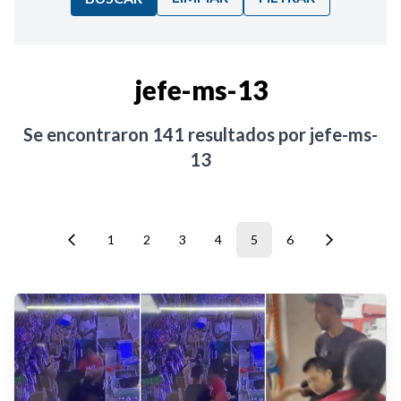
Ordenar por:
jefe-ms-13
Noticias
Se encontraron
141
resultados por
jefe-ms-
13
1
2
3
4
5
6