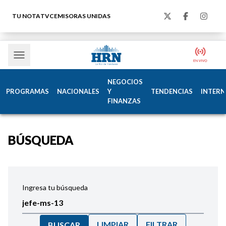
TU NOTA
TVC
EMISORAS UNIDAS
NEGOCIOS
PROGRAMAS
NACIONALES
Y
TENDENCIAS
INTERN
FINANZAS
BÚSQUEDA
Ingresa tu búsqueda
LIMPIAR
FILTRAR
BUSCAR