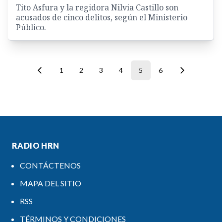
Tito Asfura y la regidora Nilvia Castillo son
acusados de cinco delitos, según el Ministerio
Público.
1
2
3
4
5
6
RADIO HRN
CONTÁCTENOS
MAPA DEL SITIO
RSS
TÉRMINOS Y CONDICIONES