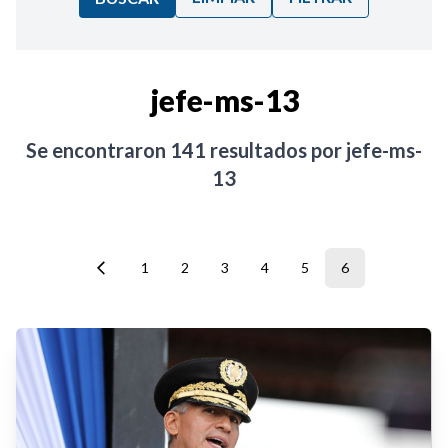
Ordenar por:
jefe-ms-13
Noticias
Se encontraron
141
resultados por
jefe-ms-
13
1
2
3
4
5
6