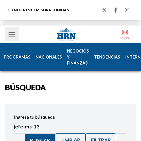
TU NOTA
TVC
EMISORAS UNIDAS
NEGOCIOS
PROGRAMAS
NACIONALES
Y
TENDENCIAS
INTERN
FINANZAS
BÚSQUEDA
Ingresa tu búsqueda
LIMPIAR
FILTRAR
BUSCAR