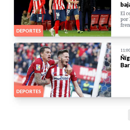
baj
El c
por 
fren
DEPORTES
11:0
Ñíg
Bar
DEPORTES