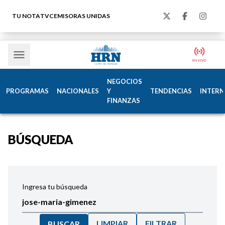
TU NOTA
TVC
EMISORAS UNIDAS
NEGOCIOS
PROGRAMAS
NACIONALES
Y
TENDENCIAS
INTERN
FINANZAS
BÚSQUEDA
Ingresa tu búsqueda
LIMPIAR
FILTRAR
BUSCAR