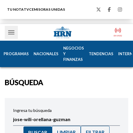
TU NOTA
TVC
EMISORAS UNIDAS
NEGOCIOS
PROGRAMAS
NACIONALES
Y
TENDENCIAS
INTERN
FINANZAS
BÚSQUEDA
Ingresa tu búsqueda
LIMPIAR
FILTRAR
BUSCAR