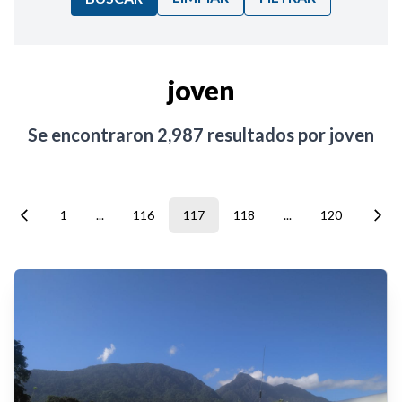
Ordenar por:
joven
Noticias
Se encontraron
2,987
resultados por
joven
1
...
116
117
118
...
120