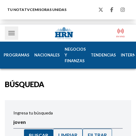
TU NOTA
TVC
EMISORAS UNIDAS
NEGOCIOS
PROGRAMAS
NACIONALES
Y
TENDENCIAS
INTERN
FINANZAS
BÚSQUEDA
Ingresa tu búsqueda
LIMPIAR
FILTRAR
BUSCAR