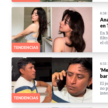
6:58
Ana
en 
En X
filt
el c
TENDENCIAS
6:53
'Me
bar
El j
no p
inte
TENDENCIAS