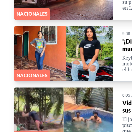
su p
en L
NACIONALES
9:58
'¡D
mue
Keyl
moto
el h
NACIONALES
6:05
Vid
sus
El j
pisc
que 