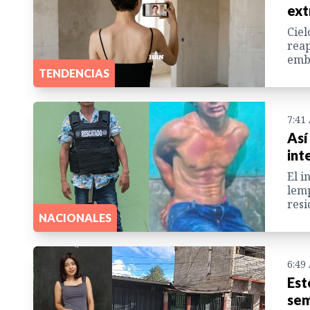
ext
Ciel
reap
emba
TENDENCIAS
7:41
Así
int
El i
lemp
resi
NACIONALES
6:49
Est
sem