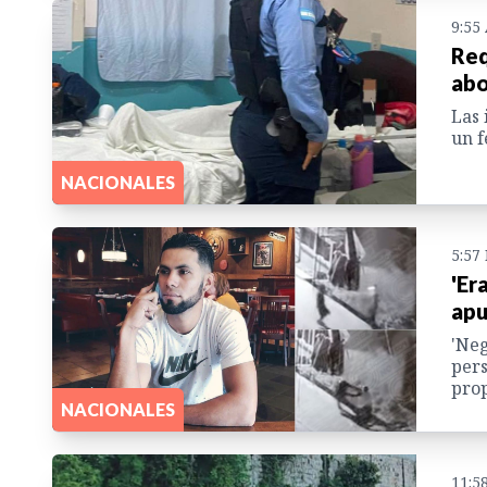
9:55
Req
abo
Las 
un f
NACIONALES
5:57
'Er
apu
'Neg
pers
prop
NACIONALES
11:5