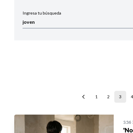
Ingresa tu búsqueda
Ordenar por:
Noticias
1
2
3
5:36
'No