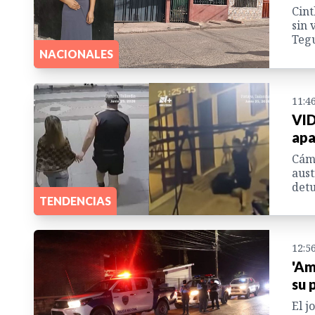
Cint
sin 
Tegu
NACIONALES
11:4
VID
apa
Cáma
aust
detu
TENDENCIAS
12:5
'Am
su 
El j