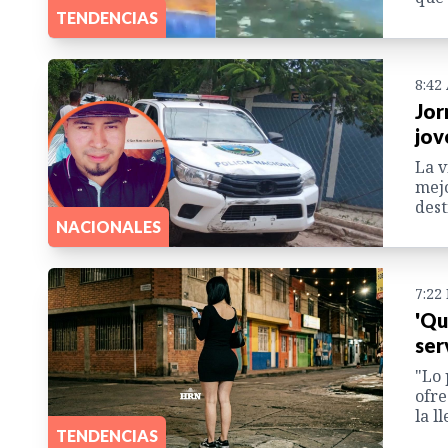
TENDENCIAS
8:42
Jor
jov
La v
mejo
dest
NACIONALES
7:22
'Qu
ser
"Lo 
ofre
la l
TENDENCIAS