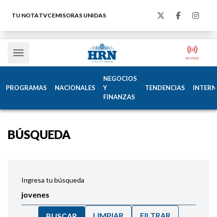
TU NOTA
TVC
EMISORAS UNIDAS
NEGOCIOS
PROGRAMAS
NACIONALES
Y
TENDENCIAS
INTERN
FINANZAS
BÚSQUEDA
Ingresa tu búsqueda
LIMPIAR
FILTRAR
BUSCAR