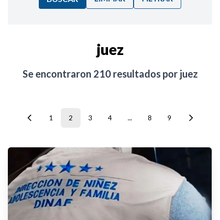
Ordenar por:
juez
Noticias
Se encontraron
210
resultados por
juez
1
2
3
4
...
8
9