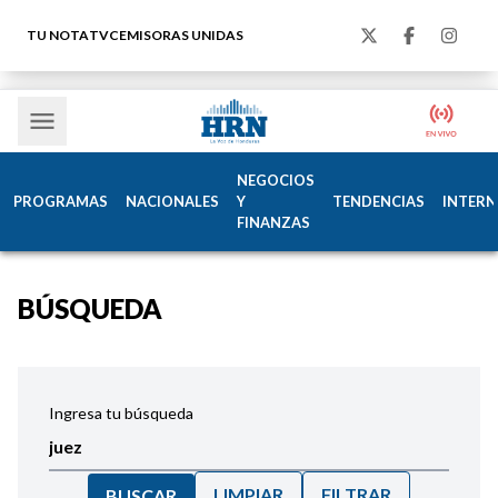
TU NOTA
TVC
EMISORAS UNIDAS
NEGOCIOS
PROGRAMAS
NACIONALES
Y
TENDENCIAS
INTERN
FINANZAS
BÚSQUEDA
Ingresa tu búsqueda
LIMPIAR
FILTRAR
BUSCAR