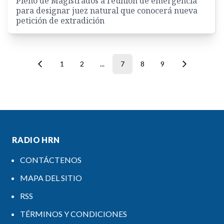
Pleno de Magistrados a reunión de emergencia
para designar juez natural que conocerá nueva
petición de extradición
1
2
...
7
8
9
RADIO HRN
CONTÁCTENOS
MAPA DEL SITIO
RSS
TÉRMINOS Y CONDICIONES