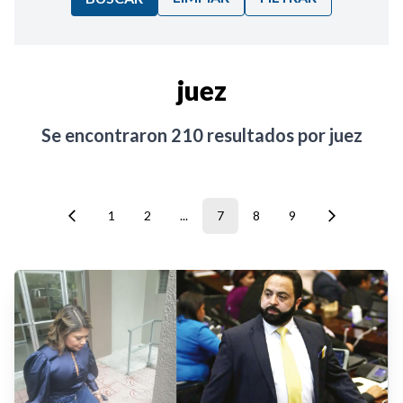
Ordenar por:
juez
Noticias
Se encontraron
210
resultados por
juez
1
2
...
7
8
9