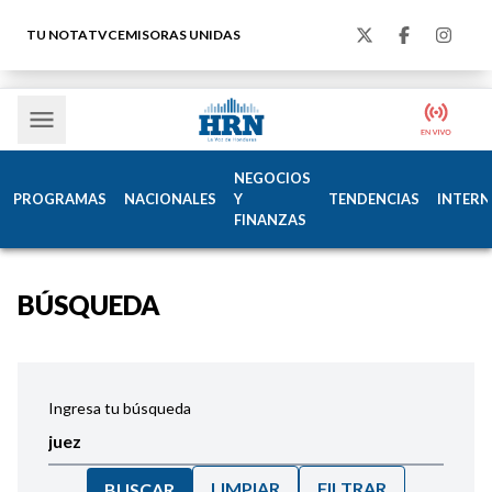
TU NOTA
TVC
EMISORAS UNIDAS
NEGOCIOS
PROGRAMAS
NACIONALES
Y
TENDENCIAS
INTERN
FINANZAS
BÚSQUEDA
Ingresa tu búsqueda
LIMPIAR
FILTRAR
BUSCAR