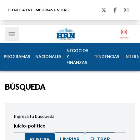
TU NOTA
TVC
EMISORAS UNIDAS
NEGOCIOS
PROGRAMAS
NACIONALES
Y
TENDENCIAS
INTERN
FINANZAS
BÚSQUEDA
Ingresa tu búsqueda
LIMPIAR
FILTRAR
BUSCAR