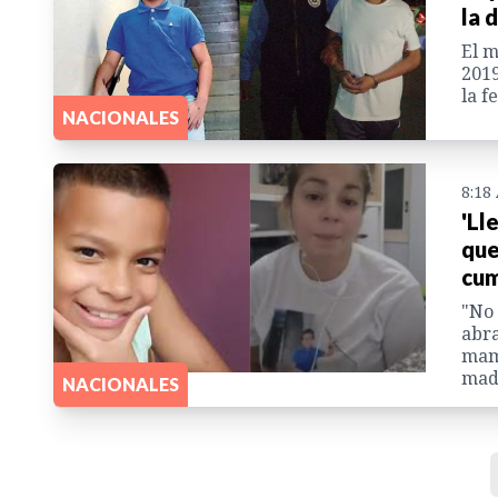
la 
El m
2019
la f
NACIONALES
8:18
'Ll
que
cu
"No 
abra
mamá
madr
NACIONALES