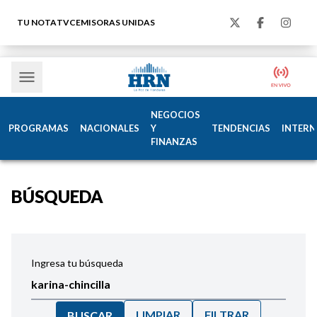
TU NOTA
TVC
EMISORAS UNIDAS
NEGOCIOS
PROGRAMAS
NACIONALES
Y
TENDENCIAS
INTERN
FINANZAS
BÚSQUEDA
Ingresa tu búsqueda
LIMPIAR
FILTRAR
BUSCAR