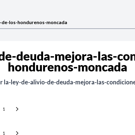
-de-deuda-mejora-las-co
hondurenos-moncada
or
la-ley-de-alivio-de-deuda-mejora-las-condici
1
1