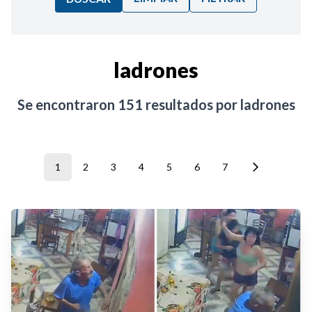
Ordenar por:
ladrones
Noticias
Se encontraron
151
resultados por
ladrones
1
2
3
4
5
6
7