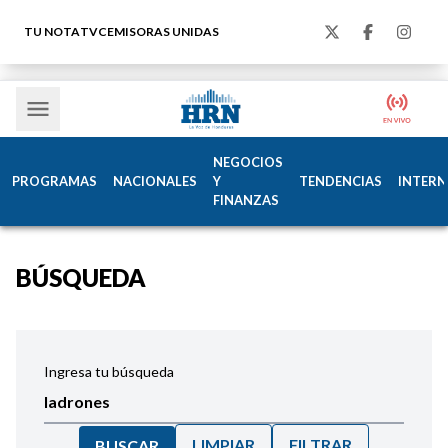
TU NOTA
TVC
EMISORAS UNIDAS
NEGOCIOS
PROGRAMAS
NACIONALES
Y
TENDENCIAS
INTERN
FINANZAS
BÚSQUEDA
Ingresa tu búsqueda
LIMPIAR
FILTRAR
BUSCAR