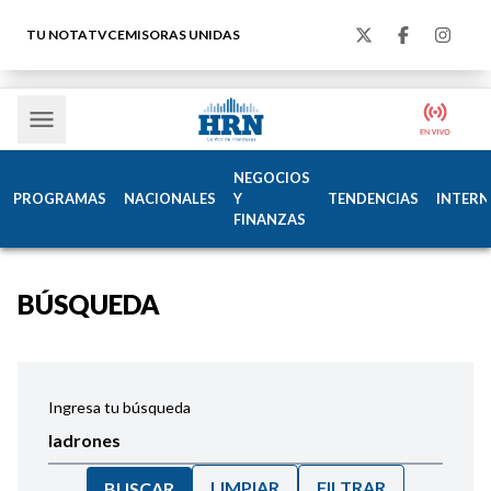
TU NOTA
TVC
EMISORAS UNIDAS
NEGOCIOS
PROGRAMAS
NACIONALES
Y
TENDENCIAS
INTERN
FINANZAS
BÚSQUEDA
Ingresa tu búsqueda
LIMPIAR
FILTRAR
BUSCAR