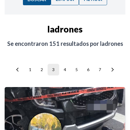
Ordenar por:
ladrones
Noticias
Se encontraron
151
resultados por
ladrones
1
2
3
4
5
6
7