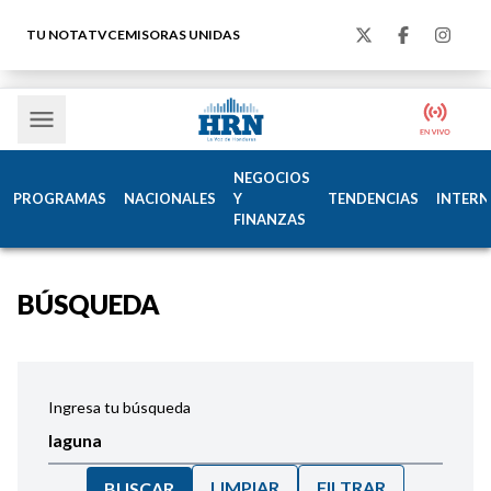
TU NOTA
TVC
EMISORAS UNIDAS
NEGOCIOS
PROGRAMAS
NACIONALES
Y
TENDENCIAS
INTERN
FINANZAS
BÚSQUEDA
Ingresa tu búsqueda
LIMPIAR
FILTRAR
BUSCAR