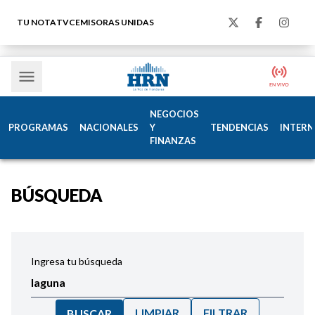
TU NOTA
TVC
EMISORAS UNIDAS
NEGOCIOS
PROGRAMAS
NACIONALES
Y
TENDENCIAS
INTERN
FINANZAS
BÚSQUEDA
Ingresa tu búsqueda
LIMPIAR
FILTRAR
BUSCAR