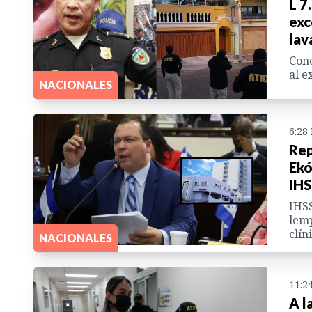
L 7
exc
lav
Cono
al e
NACIONALES
6:28
Rep
Ekó
IH
IHSS
lemp
clín
NACIONALES
11:2
A l