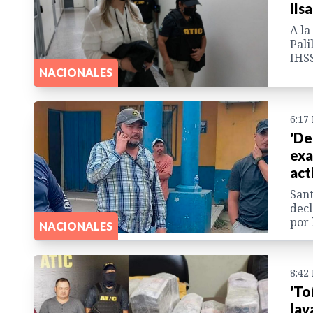
Ils
A la
Pali
IHS
NACIONALES
6:17
'De
exa
act
Sant
decl
por 
NACIONALES
8:42
'To
lav