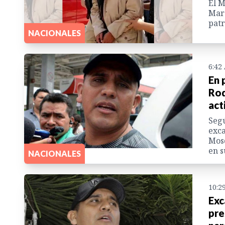
El M
Mara
patr
NACIONALES
6:42
En 
Rod
act
Segú
exca
Mosq
en s
NACIONALES
10:2
Exc
pre