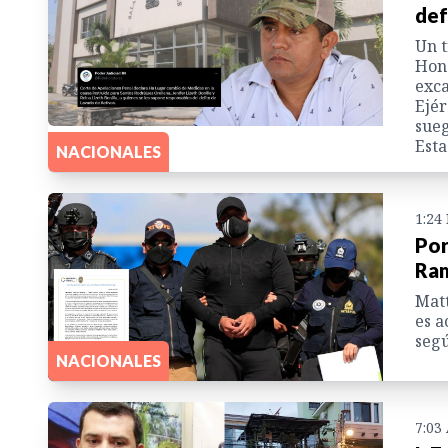
def
Un t
Hond
exca
Ejér
sueg
Esta
NACIONALES
1:24
Por
Ram
Mat
es a
segú
NACIONALES
7:03