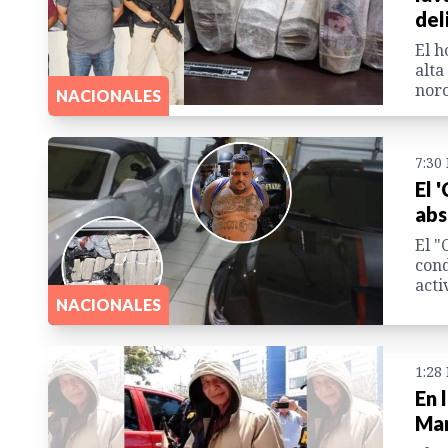
del
El h
alta
noro
NACIONALES
7:30
El 
abs
El "
cond
acti
NACIONALES
1:28
En 
Mar