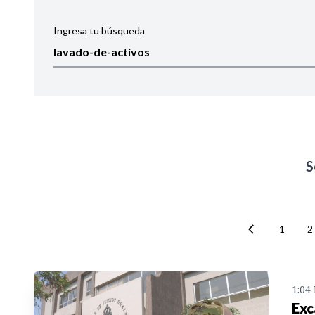
Ingresa tu búsqueda
Ordenar por:
Noticias
S
1
2
1:04
Exc