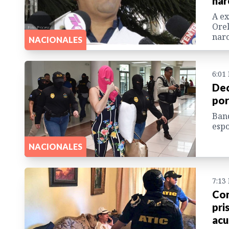
nar
A ex
Orel
narc
NACIONALES
6:01
Dec
por
Band
esp
NACIONALES
7:13
Con
pri
acu